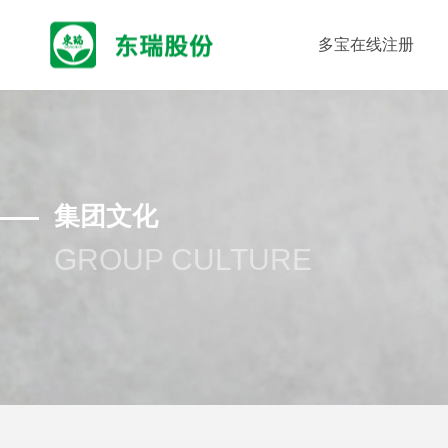
多宝在线注册
集团文化
GROUP CULTURE