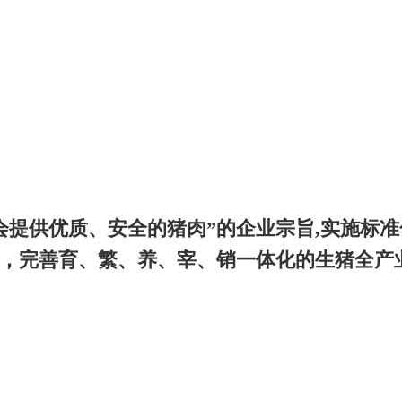
会提供优质、安全的猪肉”的企业宗旨,实施标
，完善育、繁、养、宰、销一体化的生猪全产