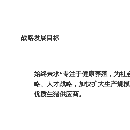
战略发展目标
始终秉承“专注于健康养殖，为社
略、人才战略，加快扩大生产规模
优质生猪供应商。