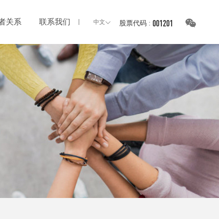
者关系
联系我们
001201
中文
股票代码 :