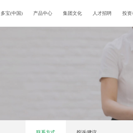
多宝(中国)
产品中心
集团文化
人才招聘
投资
联系方式
投诉/建议